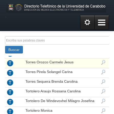
Torcates Trestini Maria Angelica
Toro Jimenez Katty Del Valle
º
Torrealba Rosales Olga Esperanza
Torres Acosta Maria Gabriela
Torres Keily
Buscar
Torres Luis
Torres Orozco Carmelo Jesus
Torres Pirela Solangel Carina
Torres Sequera Brenda Carolina
Tortolero Araujo Rossana Carolina
Tortolero De Windevoxhel Milagro Josefina
Tortolero Monica