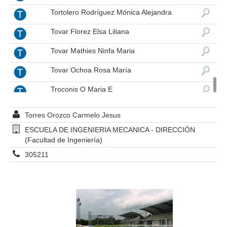
Tortolero Rodríguez Mónica Alejandra
Tovar Florez Elsa Liliana
Tovar Mathies Ninfa Maria
Tovar Ochoa Rosa María
Troconis O Maria E
Urdaneta Martinez Alfredo Jose
Torres Orozco Carmelo Jesus
Uribe Acero Richard Antonio
ESCUELA DE INGENIERIA MECANICA - DIRECCIÓN
(Facultad de Ingeniería)
Urrieta Heredia Jose Efrain
305211
Useche Angela
Uzcategui De Hernandez Heliane
Uzcategui Elluz
Valdivieso Morales Jose Antonio