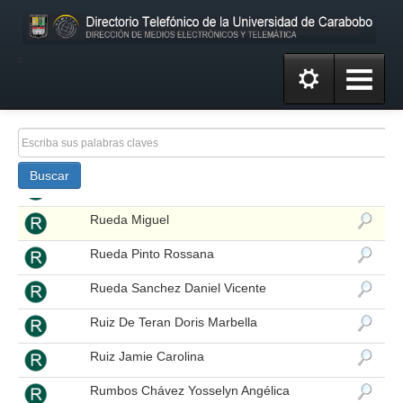
Rondón Maria Eugenia
Rondon Yubiry Renee
º
Rosario Pina Jhonny Alberto
Rosendo Diaz Emma Beatriz
Rotundo Parra Nelly Elena
Buscar
Rubio Luz
Rueda Miguel
Rueda Pinto Rossana
Rueda Sanchez Daniel Vicente
Ruiz De Teran Doris Marbella
Ruiz Jamie Carolina
Rumbos Chávez Yosselyn Angélica