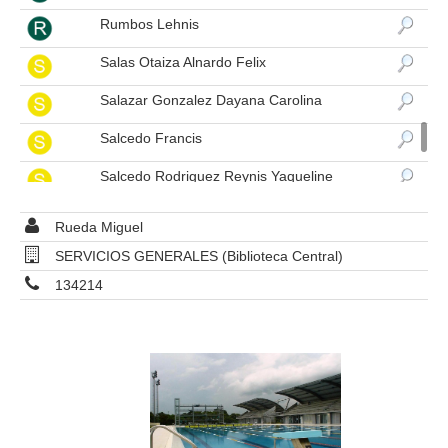
Rumbos Lehnis
Salas Otaiza Alnardo Felix
Salazar Gonzalez Dayana Carolina
Salcedo Francis
Salcedo Rodriguez Reynis Yaqueline
Saldivia Jessica
Rueda Miguel
Salinas Trejo Nancy Coromoto
SERVICIOS GENERALES (Biblioteca Central)
134214
Sanabria Marisol
Sanabria Montoya De Torrens Mirla Esther
Sanabria Montoya Ludy Noemy
Sanchez Andres Eloy
Sanchez Barrios Maria Andreina