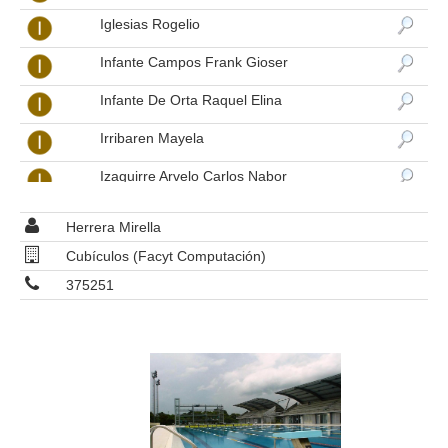
Iglesias Rogelio
Infante Campos Frank Gioser
Infante De Orta Raquel Elina
Irribaren Mayela
Izaguirre Arvelo Carlos Nabor
Izaguirre Arvelo Felix Rafael
Herrera Mirella
Jara Diaz Freddy Jose
Cubículos (Facyt Computación)
375251
Jimenez Bracho Eryka Victoria
Jimenez Carlos Jose
Jimenez Izaguirre Mirian Alicia
Jimenez Lucambio Jose Francisco
Jimenez Martinez Oralis Del Carmen