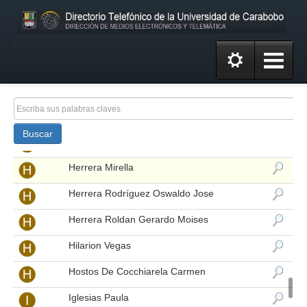
Hernandez López Nancy Margarita
Hernandez Mabo Josefina Coromoto
º
Hernandez Moreno Lisbeth Del Rosario
Hernandez Visamon Magally Eloina
Herrera Arriechi Alma Mariber
Buscar
Herrera Linares Oswaldo Ramon
Herrera Mirella
Herrera Rodríguez Oswaldo Jose
Herrera Roldan Gerardo Moises
Hilarion Vegas
Hostos De Cocchiarela Carmen
Iglesias Paula