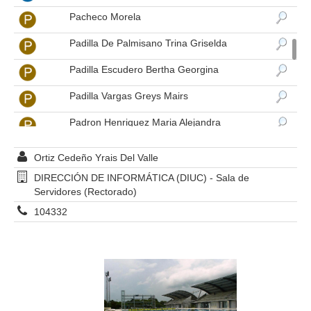
Pacheco Morela
Padilla De Palmisano Trina Griselda
Padilla Escudero Bertha Georgina
Padilla Vargas Greys Mairs
Padron Henriquez Maria Alejandra
Padrón Ramos Rafael Alejandro
Ortiz Cedeño Yrais Del Valle
Padron Schwarck Eliana Tereza
DIRECCIÓN DE INFORMÁTICA (DIUC) - Sala de
Servidores (Rectorado)
Padron Tibisay
104332
Paez Carrero Olga Cristina
Paez Lisbeth
Palacio Perez Graciela Del Valle
Palacios Sergio