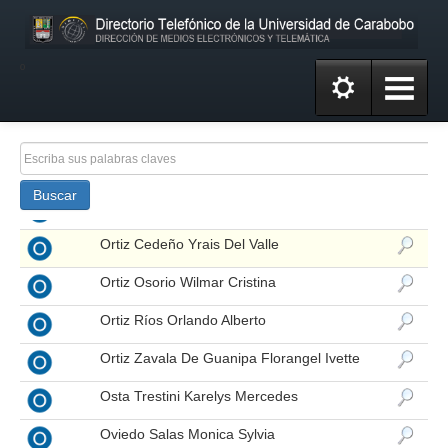
Olivo De Latouche Marfa
Omaña Reyes Gustavo Paul
º
Ortega Carrasquero Alcides Pausalino
Ortega Dinarle Milagros
Ortega Duarte Yeysis Yadira
Buscar
Ortega Escorihuela Yrlanda Rosario
Ortiz Cedeño Yrais Del Valle
Ortiz Osorio Wilmar Cristina
Ortiz Ríos Orlando Alberto
Ortiz Zavala De Guanipa Florangel Ivette
Osta Trestini Karelys Mercedes
Oviedo Salas Monica Sylvia