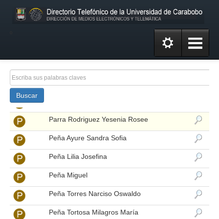
Palacio Perez Graciela Del Valle
Palacios Sergio
º
Palacios Zoraida
Palmero Piñaa William José
Paracare De Ruiz Erika De Jesus
Buscar
Parra Mendoza Ruben Dario
Parra Rodriguez Yesenia Rosee
Peña Ayure Sandra Sofia
Peña Lilia Josefina
Peña Miguel
Peña Torres Narciso Oswaldo
Peña Tortosa Milagros María