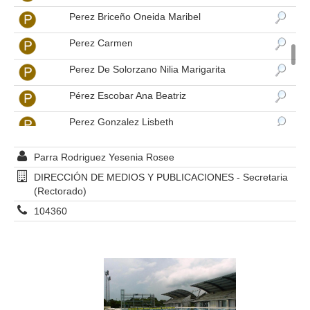
Perez Briceño Oneida Maribel
Perez Carmen
Perez De Solorzano Nilia Marigarita
Pérez Escobar Ana Beatriz
Perez Gonzalez Lisbeth
Perez Hernandez Jenny Coromoto
Parra Rodriguez Yesenia Rosee
Perez Hernandez Octavios Enrique
DIRECCIÓN DE MEDIOS Y PUBLICACIONES - Secretaria
(Rectorado)
Perez Lisbeth
104360
Perez Marcos
Perez Miguel A.
Perez Noemi
Pérez Ortega Carlos Roberto