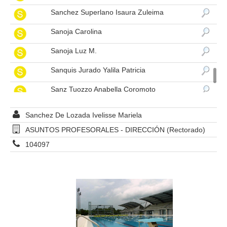
Sanchez Superlano Isaura Zuleima
Sanoja Carolina
Sanoja Luz M.
Sanquis Jurado Yalila Patricia
Sanz Tuozzo Anabella Coromoto
Sarmiento Lara Yasmin Elena
Sanchez De Lozada Ivelisse Mariela
Sarratud Peña Alida Del Carmen
ASUNTOS PROFESORALES - DIRECCIÓN (Rectorado)
104097
Sayegh Assal Minerva
Seijas Fossi Cesar Orlando
Serrano De Shorochov Ingrid Del Valle
Sifontes Jhony
Silva Aponte Irma Eglee