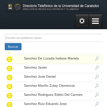
Sanabria Marisol
Sanabria Montoya De Torrens Mirla Esther
º
Sanabria Montoya Ludy Noemy
Sanchez Andres Eloy
Sanchez Barrios Maria Andreina
Buscar
Sanchez De Delgado Maria Magali
Sanchez De Lozada Ivelisse Mariela
Sánchez Javier
Sánchez José Daniel
Sanchez Mariño Zulay Clemencia
Sanchez Rodriguez Edelci Del Carmen
Sanchez Ruiz Eduardo Jose