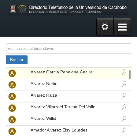
Alarcon De Vivas Xiomara Lisbeth
Aldana Silvia
º
Alejo Torres Lenice Elizabeth
Alvarado Chacon Joaquin Rafael
Alvarado María Alejandra
Buscar
Alvarez Dilia Margarita
Alvarez Garcia Penelope Cecilia
Alvarez Nerlin
Alvarez Raiza
Alvarez Villarroel Teresa Del Valle
Alvarez Willid
Amador Alvarez Elsy Lourdes