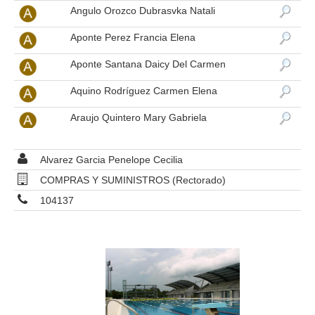
Angulo Orozco Dubrasvka Natali
Aponte Perez Francia Elena
Aponte Santana Daicy Del Carmen
Aquino Rodríguez Carmen Elena
Araujo Quintero Mary Gabriela
Arenas Zurlini Mary Francy
Alvarez Garcia Penelope Cecilia
Arestigueta Mejias Omaira Esther
COMPRAS Y SUMINISTROS (Rectorado)
Arias Marlene
104137
Arias Reyes Maria Lorena
Arismendi Zabaleta Silvie Amarilis
Armado Matute Florisela
Armado Monica