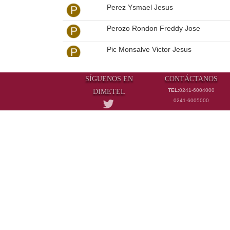
Perez Ysmael Jesus
Perozo Rondon Freddy Jose
Pic Monsalve Victor Jesus
Piña Quevedo Reinaldo Antonio
SÍGUENOS EN
CONTÁCTANOS
Pineda Miguel
TEL:
0241-6004000
DIMETEL
0241-6005000
Pino Gabache Javier Arturo
Pinto Gilberto
Pinto Macias Keyla Del Valle
Plaza De Hernandez Imara Antonieta
Poleo Berchts Aura Margarita
Ponte Francisco