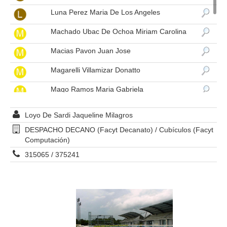
Luna Perez Maria De Los Angeles
Machado Ubac De Ochoa Miriam Carolina
Macias Pavon Juan Jose
Magarelli Villamizar Donatto
Mago Ramos Maria Gabriela
Malave Rodriguez Haylen Maria
Loyo De Sardi Jaqueline Milagros
Maldonado De Castellanos Myriam Pastora
DESPACHO DECANO (Facyt Decanato) / Cubículos (Facyt
Computación)
Mambel Carmen Ofelia
315065 / 375241
Manaure De Leon Ilse Del Valle
Manfredini Díaz Mariela Severina
Manganielo Lisbeth
Marcano Suarez Arelis Del Valle