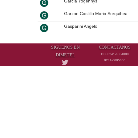
Garcia Yogennys
Garzon Castillo Maria Sorquibea
Gasparini Angelo
Giantomaso Conde Sandro Ramon
SÍGUENOS EN
CONTÁCTANOS
Gil Espinoza Humberto Jesús
TEL:
0241-6004000
DIMETEL
0241-6005000
Gimenez Angarita Emir Coromoto
Gimenez Galindez Holena Gisela
Giménez Rodríguez Eneiro José
Giraldo De López Marisela
Giugni Ortega Marylin Felicia
Gómez Casadiego José Gregorio