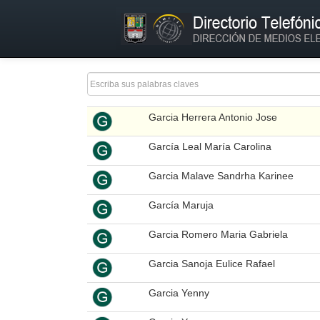
Gallegos Tatiana
Gamez Perez Norexa Del Milagro
Garcia Carlos
Garcia Fernandez Jeanette Elizabeth
Garcia Herrera Antonio Jose
García Leal María Carolina
Garcia Malave Sandrha Karinee
García Maruja
Garcia Romero Maria Gabriela
Garcia Sanoja Eulice Rafael
Garcia Yenny