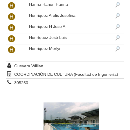
Hanna Hanen Hanna
Henriquez Arelis Josefina
Henriquez H Jose A
Henríquez José Luis
Henriquez Merlyn
Heredia De Giron Belen Hercilia
Guevara Willian
Hernandez Arteaga Alvaro Jesus
COORDINACIÓN DE CULTURA (Facultad de Ingeniería)
Hernandez De Peña Lisbet Josefina
305250
Hernandez De Villarreal Olga Gisela
Hernandez López Nancy Margarita
Hernandez Mabo Josefina Coromoto
Hernandez Moreno Lisbeth Del Rosario