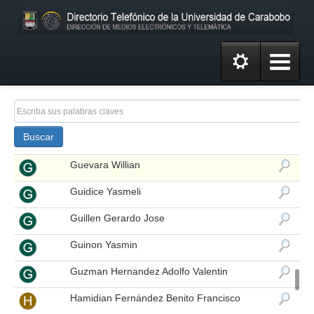
Guerrero Martinez Ydavelyz Nei Luz
Guerrero Tovar Yoconda Gissel
º
Guevara Lilian
Guevara Lilian Josefina
Guevara Matheus Maria Maigualida
Buscar
Guevara Vargas Freddy
Guevara Willian
Guidice Yasmeli
Guillen Gerardo Jose
Guinon Yasmin
Guzman Hernandez Adolfo Valentin
Hamidian Fernández Benito Francisco