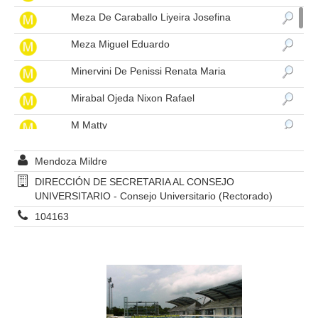
Meza De Caraballo Liyeira Josefina
Meza Miguel Eduardo
Minervini De Penissi Renata Maria
Mirabal Ojeda Nixon Rafael
M Matty
Molleja Solsano Yudith Josefina
Mendoza Mildre
Monagas Marquez Eva Elena
DIRECCIÓN DE SECRETARIA AL CONSEJO
UNIVERSITARIO - Consejo Universitario (Rectorado)
Moncada Moreno Yazmin Carolina
104163
Moncada Wilmer
Montenegro Jose Gregorio
Montero Lolybet
Montero Olivo Duberlis Berenice