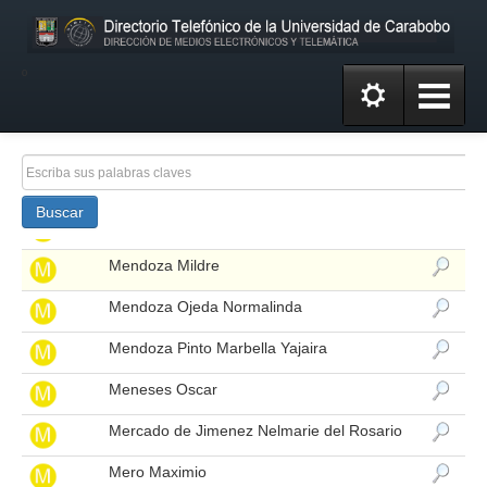
Melendez Mario
Melian Blanco Julio Cesar
º
Mena De Arrioja Elizabeth Coromoto
Mendez Garcia Fedman Corina
Mendoza Alubis
Buscar
Mendoza Mariely
Mendoza Mildre
Mendoza Ojeda Normalinda
Mendoza Pinto Marbella Yajaira
Meneses Oscar
Mercado de Jimenez Nelmarie del Rosario
Mero Maximio