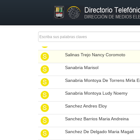
Salazar Gonzalez Dayana Carolina
Salcedo Francis
Salcedo Rodriguez Reynis Yaqueline
Saldivia Jessica
Salinas Trejo Nancy Coromoto
Sanabria Marisol
Sanabria Montoya De Torrens Mirla E
Sanabria Montoya Ludy Noemy
Sanchez Andres Eloy
Sanchez Barrios Maria Andreina
Sanchez De Delgado Maria Magali