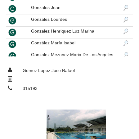
Gonzales Jean
Gonzales Lourdes
Gonzalez Henriquez Luz Marina
González María Isabel
Gonzalez Mezonez Maria De Los Angeles
González Pérez Tamaud
Gomez Lopez Jose Rafael
Gonzalez Rengifo Marcos Euclides
315193
Gonzalez Sosa Adriana Natali
Gracia Nelson
Granadillo Malave Carlos Gustavo
Granado Lugo Andreina
Graterol Hernandez Luis German