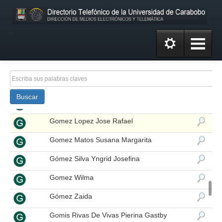
Giménez Rodríguez Eneiro José
Giraldo De López Marisela
º
Giugni Ortega Marylin Felicia
Gómez Casadiego José Gregorio
Gomez De Rojas Mary Yolanda
Buscar
Gomez Fernandez Zaida Del Valle
Gomez Lopez Jose Rafael
Gomez Matos Susana Margarita
Gómez Silva Yngrid Josefina
Gomez Wilma
Gómez Zaida
Gomis Rivas De Vivas Pierina Gastby